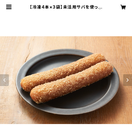
【冷凍4本×3袋】未活用サバを使った
「小さいサバの大きなカレーパン」 |
熱海千魚ベース