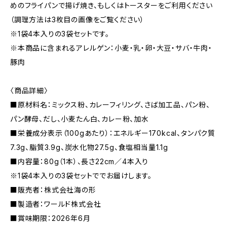
めのフライパンで揚げ焼き、もしくはトースターをご利用ください
（調理方法は3枚目の画像をご覧ください）
※1袋4本入りの3袋セットです。
※本商品に含まれるアレルゲン：小麦・乳・卵・大豆・サバ・牛肉・
豚肉
〈商品詳細〉
■原材料名：ミックス粉、カレーフィリング、さば加工品、パン粉、
パン酵母、だし、小麦たん白、カレー粉、加水
■栄養成分表示（100gあたり）：エネルギー170kcal、タンパク質
7.3g、脂質3.9g、炭水化物27.5g、食塩相当量1.1g
■内容量：80g（1本）、長さ22cm／4本入り
※1袋4本入りの3袋セットででお届けします。
■販売者：株式会社海の形
■製造者：ワールド株式会社
■賞味期限：2026年6月